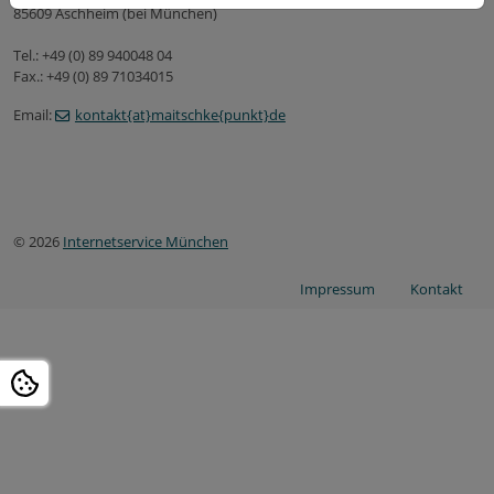
85609 Aschheim (bei München)
Tel.: +49 (0) 89 940048 04
Fax.: +49 (0) 89 71034015
Email:
kontakt{at}maitschke{punkt}de
© 2026
Internetservice München
Impressum
Kontakt