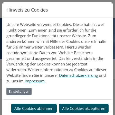
Direkt zur Hauptnavigation springen
Direkt zum Inhalt springen
Zur Unternavigation springen
Hinweis zu Cookies
Unsere Webseite verwendet Cookies. Diese haben zwei
Funktionen: Zum einen sind sie erforderlich für die
grundlegende Funktionalität unserer Website. Zum
anderen können wir mit Hilfe der Cookies unsere Inhalte
für Sie immer weiter verbessern. Hierzu werden
pseudonymisierte Daten von Website-Besuchern
gesammelt und ausgewertet. Das Einverständnis in die
Systemhaus Maitschke
Server & Hosting
Nginx TYPO3 Hosting
Verwendung der Cookies können Sie jederzeit
widerrufen. Weitere Informationen zu Cookies auf dieser
Website finden Sie in unserer
Datenschutzerklärung
und
zu uns im
Impressum
.
Kontakt
Einstellungen
Systemhaus Maitschke
Alle Cookies ablehnen
Alle Cookies akzeptieren
Gerald Maitschke
Rat-Kaffl-Str. 13