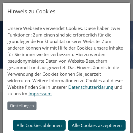
Direkt zur Hauptnavigation springen
Direkt zum Inhalt springen
Zur Unternavigation springen
Hinweis zu Cookies
Unsere Webseite verwendet Cookies. Diese haben zwei
Funktionen: Zum einen sind sie erforderlich für die
grundlegende Funktionalität unserer Website. Zum
anderen können wir mit Hilfe der Cookies unsere Inhalte
für Sie immer weiter verbessern. Hierzu werden
pseudonymisierte Daten von Website-Besuchern
gesammelt und ausgewertet. Das Einverständnis in die
Systemhaus Maitschke
Server & Hosting
all-inklusive Hosting
Verwendung der Cookies können Sie jederzeit
widerrufen. Weitere Informationen zu Cookies auf dieser
Website finden Sie in unserer
Datenschutzerklärung
und
zu uns im
Impressum
.
Kontakt
Einstellungen
Systemhaus Maitschke
Alle Cookies ablehnen
Alle Cookies akzeptieren
Gerald Maitschke
Rat-Kaffl-Str. 13