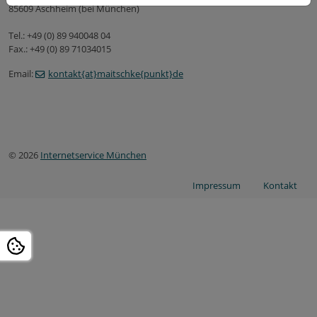
85609 Aschheim (bei München)
Tel.: +49 (0) 89 940048 04
Fax.: +49 (0) 89 71034015
Email:
kontakt{at}maitschke{punkt}de
© 2026
Internetservice München
Impressum
Kontakt